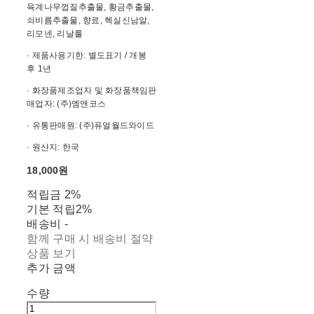
육계나무껍질추출물, 황금추출물,
쇠비름추출물, 향료, 헥실신남알,
리모넨, 리날룰
· 제품사용기한: 별도표기 / 개봉
후 1년
· 화장품제조업자 및 화장품책임판
매업자: (주)엠앤코스
· 유통판매원: (주)퓨얼월드와이드
· 원산지: 한국
18,000원
적립금
2%
기본 적립
2%
배송비
-
함께 구매 시 배송비 절약
상품 보기
추가 금액
수량