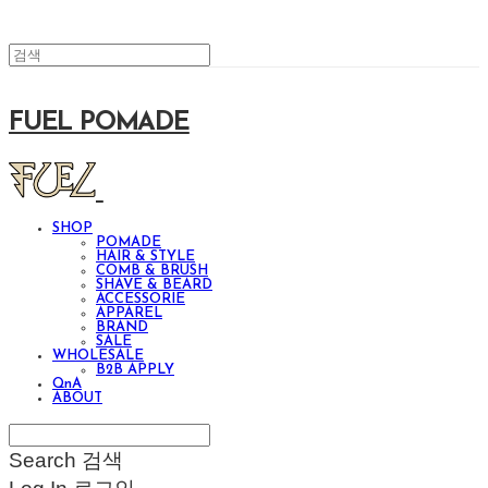
FUEL POMADE
SHOP
POMADE
HAIR & STYLE
COMB & BRUSH
SHAVE & BEARD
ACCESSORIE
APPAREL
BRAND
SALE
WHOLESALE
B2B APPLY
QnA
ABOUT
Search
검색