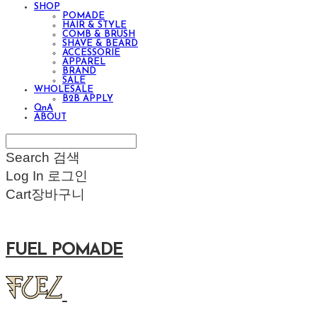
SHOP
POMADE
HAIR & STYLE
COMB & BRUSH
SHAVE & BEARD
ACCESSORIE
APPAREL
BRAND
SALE
WHOLESALE
B2B APPLY
QnA
ABOUT
Search
검색
Log In
로그인
Cart
장바구니
FUEL POMADE