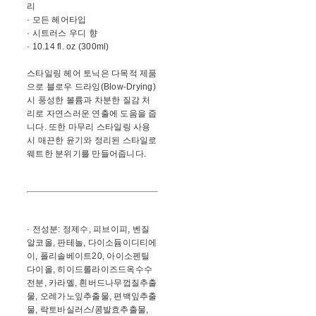
리
· 모든 헤어타입
· 시트러스 우디 향
· 10.14 fl. oz (300ml)
스타일링 헤어 토닉은 다목적 제품
으로 블로우 드라잉(Blow-Drying)
시 풍성한 볼륨과 차분한 질감 처
리로 자연스러운 연출에 도움을 줍
니다. 또한 마무리 스타일링 사용
시 매끈한 윤기와 정리된 스타일로
웨트한 분위기를 만들어줍니다.
· 전성분: 정제수, 피브이피, 벤질
알코올, 판테놀, 다이소듐이디티에
이, 폴리솔베이트20, 아이소펜틸
다이올, 히이드롤라이즈드옥수수
전분, 카라멜, 흰버드나무껍질추출
물, 오레가노잎추출물, 편백잎추출
물, 락토바실러스/콩발효추출물,