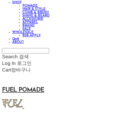
SHOP
POMADE
HAIR & STYLE
COMB & BRUSH
SHAVE & BEARD
ACCESSORIE
APPAREL
BRAND
SALE
WHOLESALE
B2B APPLY
QnA
ABOUT
Search
검색
Log In
로그인
Cart
장바구니
FUEL POMADE