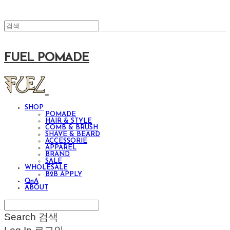
FUEL POMADE
SHOP
POMADE
HAIR & STYLE
COMB & BRUSH
SHAVE & BEARD
ACCESSORIE
APPAREL
BRAND
SALE
WHOLESALE
B2B APPLY
QnA
ABOUT
Search
검색