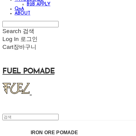
B2B APPLY
QnA
ABOUT
Search
검색
Log In
로그인
Cart
장바구니
FUEL POMADE
IRON ORE POMADE