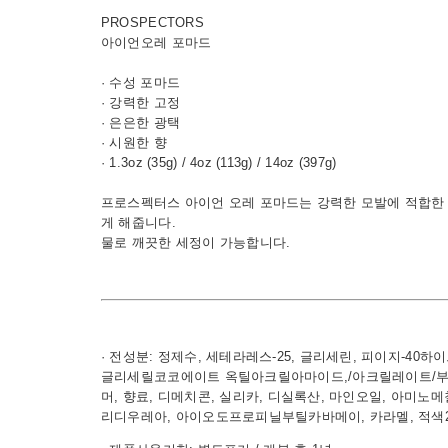
PROSPECTORS
아이언오레 포마드
· 수성 포마드
· 강력한 고정
· 은은한 광택
· 시원한 향
· 1.3oz (35g) / 4oz (113g) / 14oz (397g)
프로스펙터스 아이언 오레 포마드는 강력한 모발에 적합한
게 해줍니다.
물로 깨끗한 세정이 가능합니다.
· 전성분: 정제수, 세테라레스-25, 글리세린, 피이지-4
글리세릴코코에이트 옥틸아크릴아마이드,/아크릴레이트
머, 향료, 디메치콘, 실리카, 디실록산, 마인오일, 아미
리디우레아, 아이오도프로피닐부틸카바메이, 카라멜, 적색2