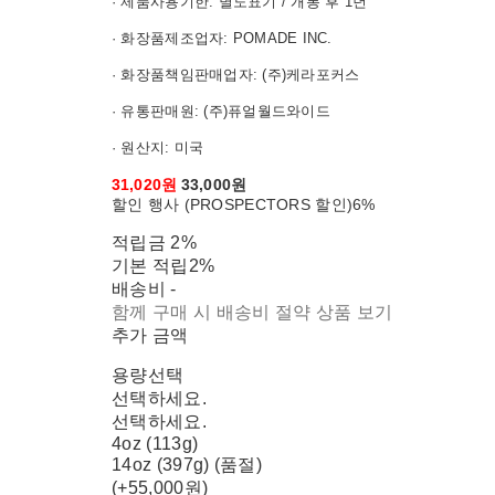
· 제품사용기한: 별도표기 / 개봉 후 1년
· 화장품제조업자: POMADE INC.
· 화장품책임판매업자: (주)케라포커스
· 유통판매원: (주)퓨얼월드와이드
· 원산지: 미국
31,020원
33,000원
할인 행사 (PROSPECTORS 할인)
6%
적립금
2%
기본 적립
2%
배송비
-
함께 구매 시 배송비 절약 상품 보기
추가 금액
용량선택
선택하세요.
선택하세요.
4oz (113g)
14oz (397g) (품절)
(+55,000원)