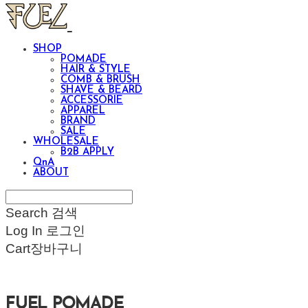
SHOP
POMADE
HAIR & STYLE
COMB & BRUSH
SHAVE & BEARD
ACCESSORIE
APPAREL
BRAND
SALE
WHOLESALE
B2B APPLY
QnA
ABOUT
Search
검색
Log In
로그인
Cart
장바구니
FUEL POMADE