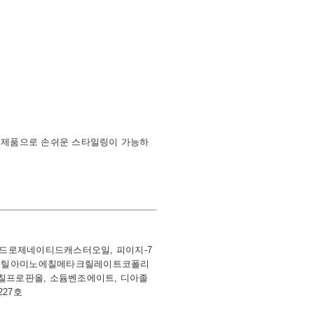
 제품으로 손쉬운 스타일링이 가능하
0하이드로제네이티드캐스터오일, 피이지-7
/부틸아미노에칠메타크릴레이트코폴리
노메칠프로판올, 소듐벤조에이트, 디아졸
27호